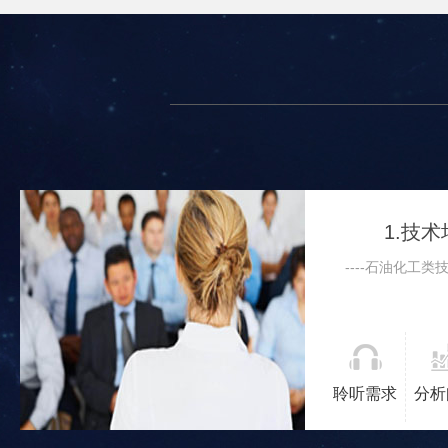
1.技
----石油化工
聆听需求
分析