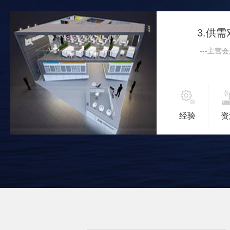
3.供
---主营
经验
资