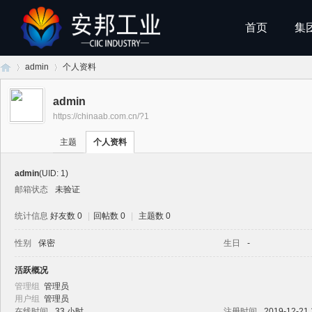
首页
集
admin
个人资料
admin
https://chinaab.com.cn/?1
安
›
›
主题
个人资料
admin
(UID: 1)
邮箱状态
未验证
统计信息
好友数 0
|
回帖数 0
|
主题数 0
性别
保密
生日
-
邦
活跃概况
管理组
管理员
用户组
管理员
在线时间
33 小时
注册时间
2019-12-21 