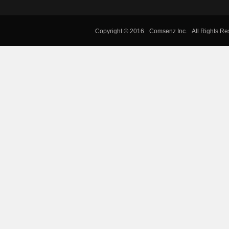
Copyright © 2016
Comsenz Inc.
All Rights R
集
团