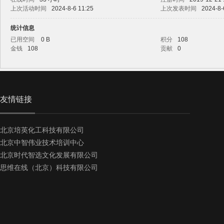
上次活动时间
2024-8-6 11:25
上次发表时间
2024-8-
统计信息
已用空间
0 B
积分
108
金钱
108
贡献
0
工
友情链接
北京培英化工科技有限公司
北京中智伟业技术培训中心
北京时代智选文化发展有限公司
业
思维在线（北京）科技有限公司